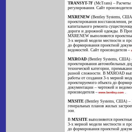
TRANSYT-7F
(McTrans) – Расчеты
регулирования. Сайт производителя
MXRENEW
(Bentley Systems, США
проектирования восстановления, р
капитального ремонта существующ
дороги и дорожной одежды. В Про
MXRENEW выполняются проектные 
3-х мерной модели местности и пр
до формирования проектной докуме
ведомостей. Сайт производителя –
MXROAD
(Bentley Systems, США) 
проектирования автомобильных до
технической категории, примыкани
разной сложности. В MXROAD вып
работы от создания 3-х мерной мод
проектируемого объекта до формир
документации – чертежей и ведомо
производителя –
.
www.bentley.com
MXSITE
(Bentley Systems, США) –
генеральных планов жилых застро
зон.
В
MXSITE
выполняются проектные 
3-х мерной модели местности и пр
до формирования проектной докум