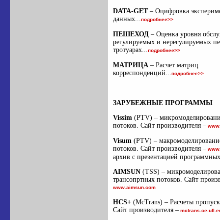
DATA-GET
– Оцифровка эксперим
данных...
подробнее>>
ПЕШЕХОД
– Оценка уровня обсл
регулируемых и нерегулируемых пе
тротуарах...
подробнее>>
МАТРИЦА
– Расчет матриц
корреспонденций...
подробнее>>
ЗАРУБЕЖНЫЕ ПРОГРАММЫ
Vissim
(PTV) – микромоделировани
потоков. Сайт производителя –
www.p
Visum
(PTV) – макромоделировани
потоков. Сайт производителя –
www.p
архив с презентацией программны
AIMSUN
(TSS) – микромоделирова
трансопртных потоков. Сайт произ
www.aimsun.com
HCS+
(McTrans) – Расчеты пропуск
Сайт производителя –
mctrans.ce.ufl.e